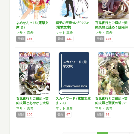
よめせんっ! 5 (電撃文
獅子の王座<レギウス>
百鬼夜行とご縁組 ~契
庫 ま)
(電撃文庫)
約夫婦と謎めく陰陽師
~…
マサト 真希
マサト 真希
マサト 真希
登録
155
登録
131
登録
135
百鬼夜行とご縁組 ~契
スカイワード (電撃文庫
百鬼夜行とご縁組 ~契
約夫婦とあやかし大祭
ま 7-1)
約夫婦と聖夜の誓い~
~…
…
マサト 真希
マサト 真希
マサト 真希
登録
106
登録
97
登録
91