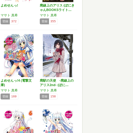
よめせんっ!
廃線上のアリス (ぽにき
ゃんBOOKSライト…
マサト 真希
マサト 真希
登録
372
登録
355
よめせんっ!4 (電撃文
廃駅の天使 -廃線上の
庫)
アリス2nd- (ぽに…
マサト 真希
マサト 真希
登録
169
登録
158