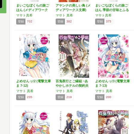
まいごなぼくらの旅ご
アヤンナの美しい鳥 (メ
まいごなぼくらの旅ご
はん (メディアワーク
ディアワークス文庫)
はん 季節の甘味とふる
ス…
さ…
マサト真希
マサト 真希
マサト真希
登録
702
登録
382
登録
375
よめせんっ!2 (電撃文庫
百鬼夜行とご縁組 ~あ
よめせんっ!3 (電撃文庫
ま 7-12)
やかしホテルの契約夫
ま 7-13)
婦…
マサト 真希
マサト 真希
マサト 真希
登録
235
登録
219
登録
200