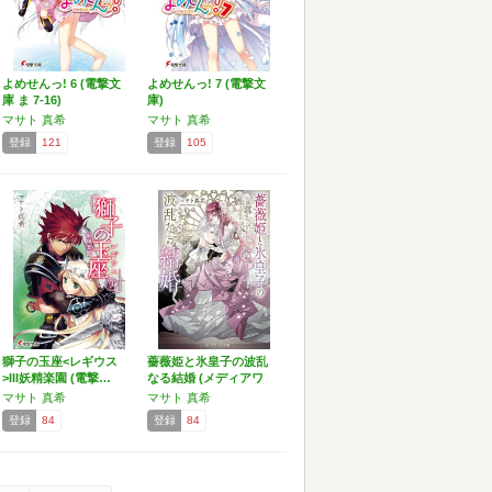
よめせんっ! 6 (電撃文
よめせんっ! 7 (電撃文
庫 ま 7-16)
庫)
マサト 真希
マサト 真希
登録
121
登録
105
獅子の玉座<レギウス
薔薇姫と氷皇子の波乱
>III妖精楽園 (電撃…
なる結婚 (メディアワ
ー…
マサト 真希
マサト 真希
登録
84
登録
84