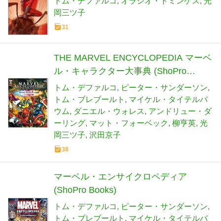
トム・デファルコ
オラシオ・ドミンゲス
光
岡三ツ子
31
THE MARVEL ENCYCLOPEDIA マーベ
ル・キャラクター大事典 (ShoPro
Books)
トム・デファルコ
ピーター・サンダーソン
トム・ブレブールト
マイケル・タイテルバ
ウム
ダニエル・ウォレス
アンドリュー・ダ
ーリング
マット・フォーベック
柳亨英
光
岡三ツ子
沢田京子
38
マーベル・エンサイクロペディア
(ShoPro Books)
トム・デファルコ
ピーター・サンダーソン
トム・ブレブールト
マイケル・タイテルバ