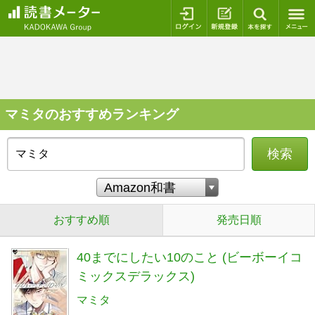
ログイン
新規登録
本を探
マミタのおすすめランキング
検索
おすすめ順
発売日順
40までにしたい10のこと (ビーボーイコ
ミックスデラックス)
マミタ