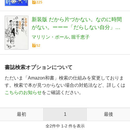
225
新装版 だから片づかない。なのに時間
がない。ーーー「だらしない自分」を
変える７つのステップ
マリリン・ポール
堀千恵子
52
書誌検索オプションについて
ただいま「Amazon和書」検索の仕組みを変更しておりま
す。検索で本が見つからない場合の対処法など、詳しくは
こちらのお知らせ
をご確認ください。
最初
1
最後
全2件中 1-2 件を表示