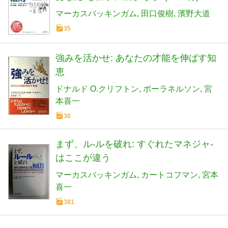
マーカスバッキンガム
田口俊樹
濱野大道
35
強みを活かせ: あなたの才能を伸ばす知
恵
ドナルド O.クリフトン
ポーラネルソン
宮
本喜一
30
まず、ル-ルを破れ: すぐれたマネジャ-
はここが違う
マーカスバッキンガム
カートコフマン
宮本
喜一
381