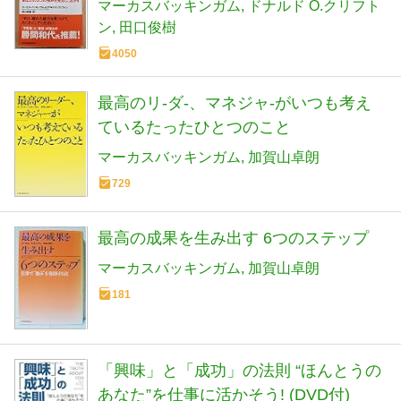
マーカスバッキンガム
ドナルド O.クリフト
ン
田口俊樹
4050
最高のリ-ダ-、マネジャ-がいつも考え
ているたったひとつのこと
マーカスバッキンガム
加賀山卓朗
729
最高の成果を生み出す 6つのステップ
マーカスバッキンガム
加賀山卓朗
181
「興味」と「成功」の法則 “ほんとうの
あなた”を仕事に活かそう! (DVD付)