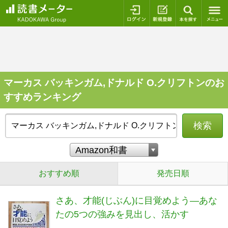
ログイン
新規登録
本を探
マーカス バッキンガム,ドナルド O.クリフトンのお
すすめランキング
検索
おすすめ順
発売日順
さあ、才能(じぶん)に目覚めよう―あな
たの5つの強みを見出し、活かす