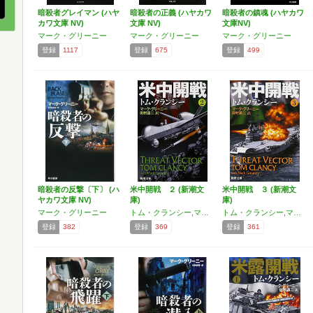
暗殺者グレイマン (ハヤ
暗殺者の正義 (ハヤカワ
暗殺者の鎮魂 (ハヤカワ
カワ文庫 NV)
文庫 NV)
文庫NV)
マーク・グリーニー
マーク・グリーニー
マーク・グリーニー
登録
1117
登録
675
登録
499
暗殺者の反撃〔下〕 (ハ
米中開戦 ２ (新潮文
米中開戦 ３ (新潮文
ヤカワ文庫 NV)
庫)
庫)
マーク・グリーニー
トム・クランシー,マーク・グリーニー
トム・クランシー,マーク・グリーニー
登録
382
登録
369
登録
361