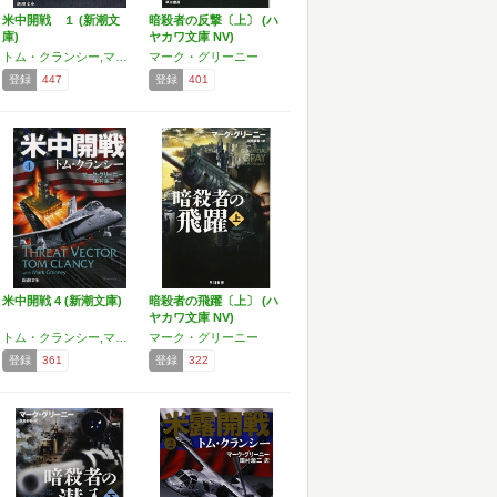
米中開戦 １ (新潮文
暗殺者の反撃〔上〕 (ハ
庫)
ヤカワ文庫 NV)
トム・クランシー,マーク・グリーニー
マーク・グリーニー
登録
447
登録
401
米中開戦 4 (新潮文庫)
暗殺者の飛躍〔上〕 (ハ
ヤカワ文庫 NV)
トム・クランシー,マーク・グリーニー
マーク・グリーニー
登録
361
登録
322