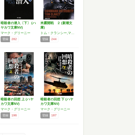
暗殺者の潜入〔下〕 (ハ
米露開戦 ２ (新潮文
ヤカワ文庫NV)
庫)
マーク・グリーニー
トム・クランシー,マーク・グリーニー
登録
282
登録
244
暗殺者の回想 上 (ハヤ
暗殺者の回想 下 (ハヤ
カワ文庫NV)
カワ文庫NV)
マーク・グリーニー
マーク・グリーニー
登録
196
登録
187