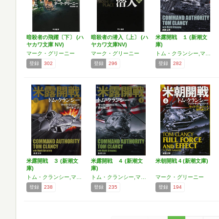
暗殺者の飛躍〔下〕 (ハ
暗殺者の潜入〔上〕 (ハ
米露開戦 １ (新潮文
ヤカワ文庫 NV)
ヤカワ文庫NV)
庫)
マーク・グリーニー
マーク・グリーニー
トム・クランシー,マーク・グリーニー
登録
302
登録
296
登録
282
米露開戦 ３ (新潮文
米露開戦 ４ (新潮文
米朝開戦 4 (新潮文庫)
庫)
庫)
トム・クランシー,マーク・グリーニー
トム・クランシー,マーク・グリーニー
マーク・グリーニー
登録
238
登録
235
登録
194