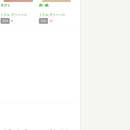
ネズミ
赤い紙
ミゲル デリーベス
ミゲル デリーベス
登録
9
登録
12