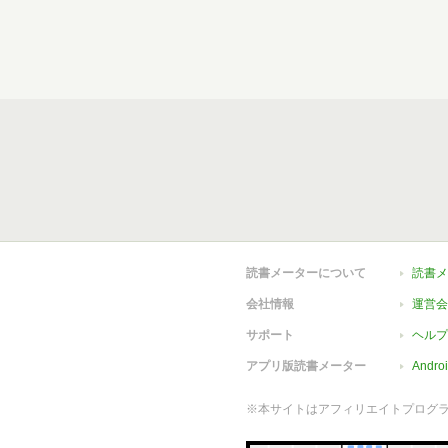
読書メーターについて
読書メ
会社情報
運営会
サポート
ヘルプ
アプリ版読書メーター
Andr
※本サイトはアフィリエイトプログ