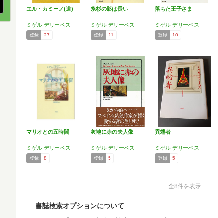
エル・カミーノ(道)
糸杉の影は長い
落ちた王子さま
ミゲル デリーベス
ミゲル デリーベス
ミゲル デリーベス
登録
27
登録
21
登録
10
マリオとの五時間
灰地に赤の夫人像
異端者
ミゲル デリーベス
ミゲル デリーベス
ミゲル デリーベス
登録
8
登録
5
登録
5
全8件を表示
書誌検索オプションについて