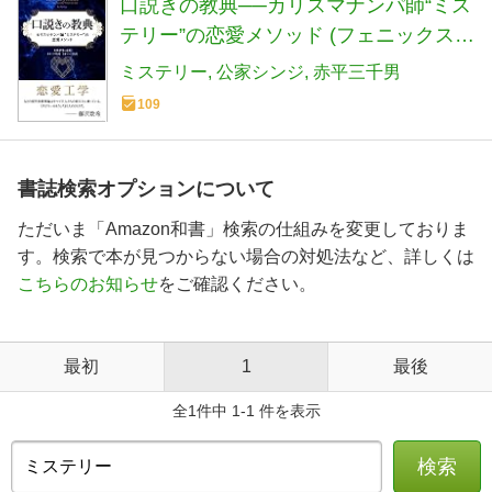
口説きの教典──カリスマナンパ師“ミス
テリー”の恋愛メソッド (フェニックスシ
リーズ)
ミステリー
公家シンジ
赤平三千男
109
書誌検索オプションについて
ただいま「Amazon和書」検索の仕組みを変更しておりま
す。検索で本が見つからない場合の対処法など、詳しくは
こちらのお知らせ
をご確認ください。
最初
1
最後
全1件中 1-1 件を表示
検索