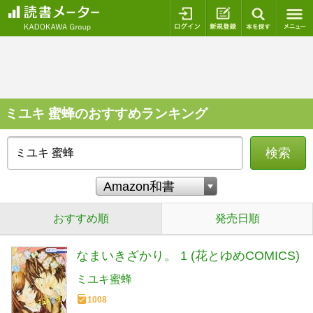
ログイン
新規登録
本を探
ミユキ 蜜蜂のおすすめランキング
検索
おすすめ順
発売日順
なまいきざかり。 1 (花とゆめCOMICS)
ミユキ蜜蜂
1008