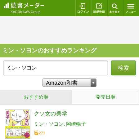
ログイン
新規登録
本を探
ミン・ソヨンのおすすめランキング
検索
おすすめ順
発売日順
クソ女の美学
ミン・ソヨン
岡崎暢子
271