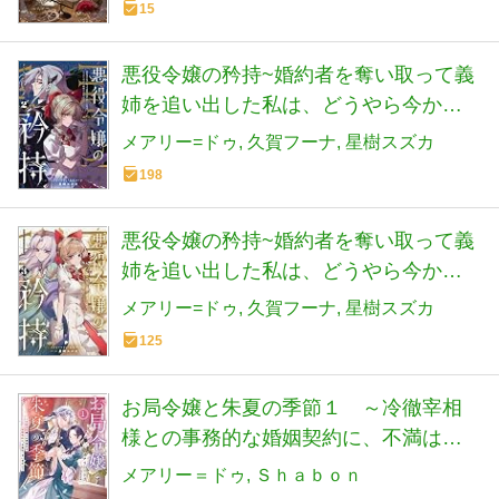
15
悪役令嬢の矜持~婚約者を奪い取って義
姉を追い出した私は、どうやら今から
破滅するようです。~(コミック)(2) (ガ
メアリー=ドゥ
久賀フーナ
星樹スズカ
ンガンコミックスUP!)
198
悪役令嬢の矜持~婚約者を奪い取って義
姉を追い出した私は、どうやら今から
破滅するようです。~(コミック)(3) (ガ
メアリー=ドゥ
久賀フーナ
星樹スズカ
ンガンコミックスUP!)
125
お局令嬢と朱夏の季節１ ～冷徹宰相
様との事務的な婚姻契約に、不満はご
ざいません～ (アース・スター ルナ)
メアリー＝ドゥ
Ｓｈａｂｏｎ