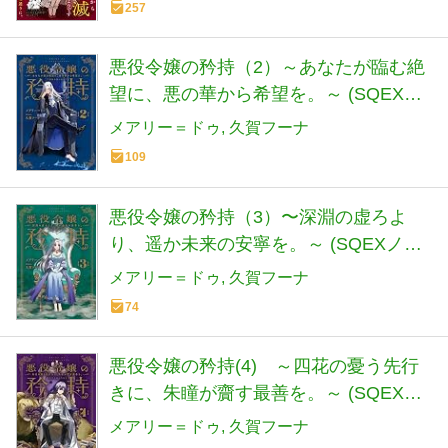
257
悪役令嬢の矜持（2）～あなたが臨む絶
望に、悪の華から希望を。～ (SQEXノ
ベル)
メアリー＝ドゥ
久賀フーナ
109
悪役令嬢の矜持（3）〜深淵の虚ろよ
り、遥か未来の安寧を。～ (SQEXノベ
ル)
メアリー＝ドゥ
久賀フーナ
74
悪役令嬢の矜持(4) ～四花の憂う先行
きに、朱瞳が齎す最善を。～ (SQEXノ
ベル)
メアリー＝ドゥ
久賀フーナ