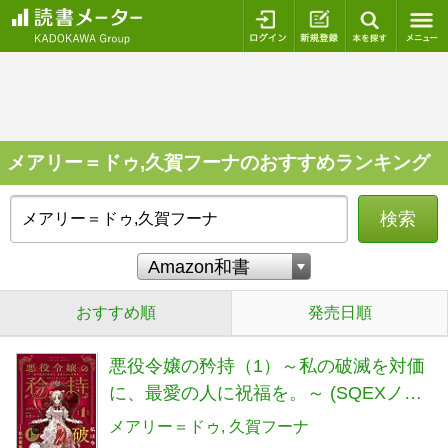
ログイン
新規登録
本を探
メアリー＝ドゥ,久賀フーナのおすすめランキング
検索
おすすめ順
発売日順
悪役令嬢の矜持（1）～私の破滅を対価
に、最愛の人に祝福を。～ (SQEXノベ
ル)
メアリー＝ドゥ
久賀フーナ