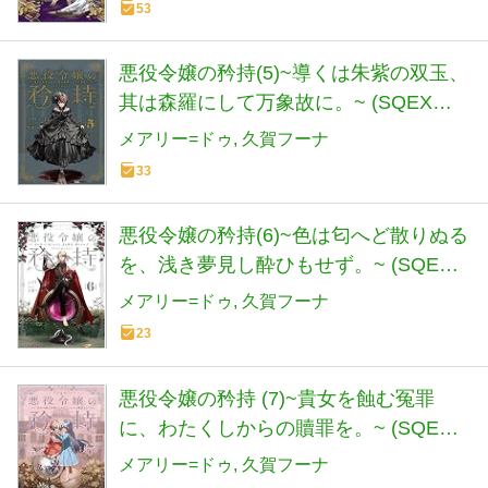
53
悪役令嬢の矜持(5)~導くは朱紫の双玉、
其は森羅にして万象故に。~ (SQEXノ
ベル)
メアリー=ドゥ
久賀フーナ
33
悪役令嬢の矜持(6)~色は匂へど散りぬる
を、浅き夢見し酔ひもせず。~ (SQEX
ノベル)
メアリー=ドゥ
久賀フーナ
23
悪役令嬢の矜持 (7)~貴女を蝕む冤罪
に、わたくしからの贖罪を。~ (SQEX
ノベル)
メアリー=ドゥ
久賀フーナ