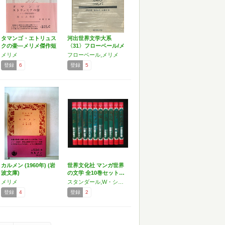
タマンゴ・エトリュス
河出世界文学大系
クの壷―メリメ傑作短
〈31〉フローベール/メ
編集…
リメ…
メリメ
フローベール,メリメ
登録
6
登録
5
カルメン (1960年) (岩
世界文化社 マンガ世界
波文庫)
の文学 全10巻セット…
メリメ
スタンダール,W・シェイクスピア,D・H・ロレンス,C・ブロンテ,メリメ,デュマ・フィス,ドストエフスキー,ワイルド
登録
4
登録
2