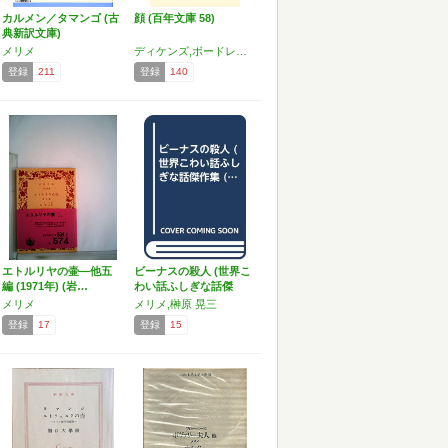
カルメン／タマンゴ (古
顔 (百年文庫 58)
典新訳文庫)
メリメ
ディケンズ,ボードレール,メリメ
登録
211
登録
140
エトルリヤの壷―他五
ビーナスの殺人 (世界こ
編 (1971年) (岩…
わい話ふしぎな話傑
作…
メリメ
メリメ,榊原 晃三
登録
17
登録
15