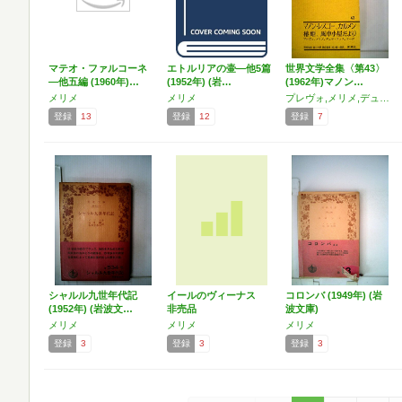
マテオ・ファルコーネ
エトルリアの壷―他5篇
世界文学全集〈第43〉
―他五編 (1960年)…
(1952年) (岩…
(1962年)マノン…
メリメ
メリメ
プレヴォ,メリメ,デュマ・フィス
登録
13
登録
12
登録
7
シャルル九世年代記
イールのヴィーナス
コロンバ (1949年) (岩
(1952年) (岩波文…
非売品
波文庫)
メリメ
メリメ
メリメ
登録
3
登録
3
登録
3