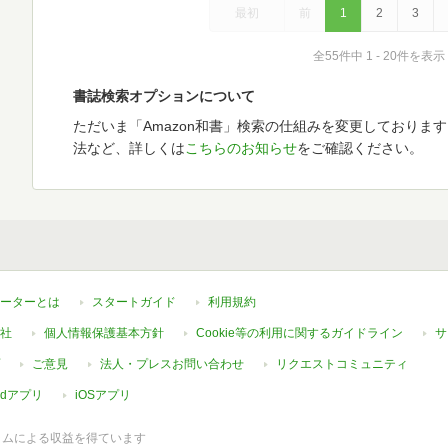
最初
前
1
2
3
全55件中 1 - 20件を表示
書誌検索オプションについて
ただいま「Amazon和書」検索の仕組みを変更しておりま
法など、詳しくは
こちらのお知らせ
をご確認ください。
ーターとは
スタートガイド
利用規約
社
個人情報保護基本方針
Cookie等の利用に関するガイドライン
サ
ご意見
法人・プレスお問い合わせ
リクエストコミュニティ
oidアプリ
iOSアプリ
ラムによる収益を得ています