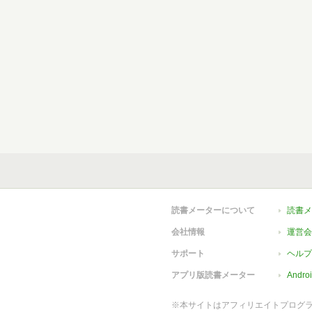
読書メーターについて
読書メ
会社情報
運営会
サポート
ヘルプ
アプリ版読書メーター
Andr
※本サイトはアフィリエイトプログ