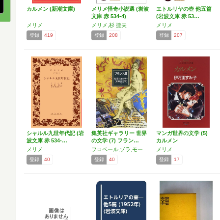
カルメン (新潮文庫)
メリメ怪奇小説選 (岩波
エトルリヤの壺 他五篇
文庫 赤 534-4)
(岩波文庫 赤 53…
メリメ
メリメ,杉 捷夫
メリメ
登録
419
登録
208
登録
207
シャルル九世年代記 (岩
集英社ギャラリー 世界
マンガ世界の文学 (5)
波文庫 赤 534-…
の文学 (7) フラン…
カルメン
メリメ
フロベール,ゾラ,モーパッサン,メリメ,ネルヴァル,ドーデ,ヴィリエ・ド・リラダン,モーパッサン,ボードレール
メリメ
登録
40
登録
40
登録
17