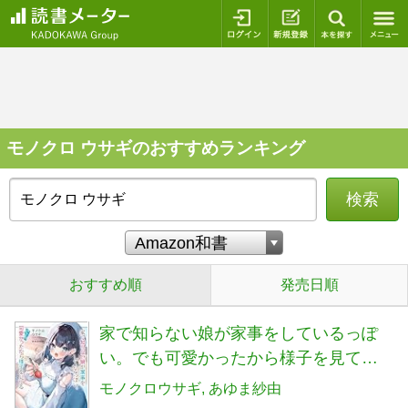
ログイン
新規登録
本を探
モノクロ ウサギのおすすめランキング
検索
おすすめ順
発売日順
家で知らない娘が家事をしているっぽ
い。でも可愛かったから様子を見てる
(角川スニーカー文庫)
モノクロウサギ
あゆま紗由