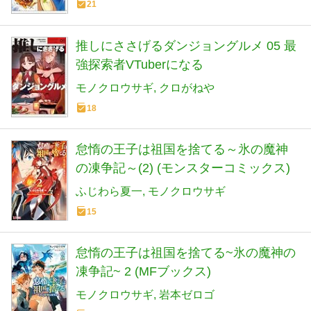
21
推しにささげるダンジョングルメ 05 最
強探索者VTuberになる
モノクロウサギ
クロがねや
18
怠惰の王子は祖国を捨てる～氷の魔神
の凍争記～(2) (モンスターコミックス)
ふじわら夏一
モノクロウサギ
15
怠惰の王子は祖国を捨てる~氷の魔神の
凍争記~ 2 (MFブックス)
モノクロウサギ
岩本ゼロゴ