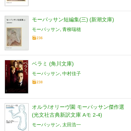
モーパッサン短編集(三) (新潮文庫)
モーパッサン
青柳瑞穂
236
ベラミ (角川文庫)
モーパッサン
中村佳子
238
オルラ/オリーヴ園 モーパッサン傑作選
(光文社古典新訳文庫 Aモ 2-4)
モーパッサン
太田浩一