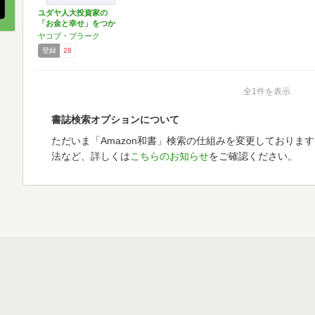
ユダヤ人大投資家の
「お金と幸せ」をつか
む正し…
ヤコブ・ブラーク
登録
28
全1件を表示
書誌検索オプションについて
ただいま「Amazon和書」検索の仕組みを変更しておりま
法など、詳しくは
こちらのお知らせ
をご確認ください。