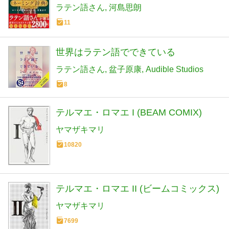
化まで
ラテン語さん
河島思朗
11
世界はラテン語でできている
ラテン語さん
盆子原康
Audible Studios
8
テルマエ・ロマエ I (BEAM COMIX)
ヤマザキマリ
10820
テルマエ・ロマエ II (ビームコミックス)
ヤマザキマリ
7699