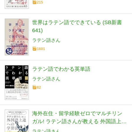
215
世界はラテン語でできている (SB新書
641)
ラテン語さん
1601
ラテン語でわかる英単語
ラテン語さん
82
海外在住・留学経験ゼロでマルチリン
ガル! ラテン語さんが教える 外国語上達
への学習法
ラテン語さん