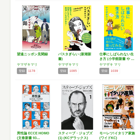
望遠ニッポン見聞録
パスタぎらい (新潮新
仕事にしばられない生
書)
き方 (小学館新書 や …
ヤマザキマリ
ヤマザキマリ
ヤマザキ マリ
登録
1178
登録
1085
登録
1039
男性論 ECCE HOMO
スティーブ・ジョブズ
モーレツ!イタリア家族
(文春新書 93…
(1) (KCデラックス)
(ワイドKC)