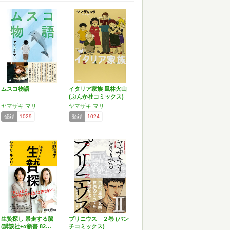
ムスコ物語
イタリア家族 風林火山
(ぶんか社コミックス)
ヤマザキ マリ
ヤマザキ マリ
登録
1029
登録
1024
生贄探し 暴走する脳
プリニウス ２巻 (バン
(講談社+α新書 82…
チコミックス)