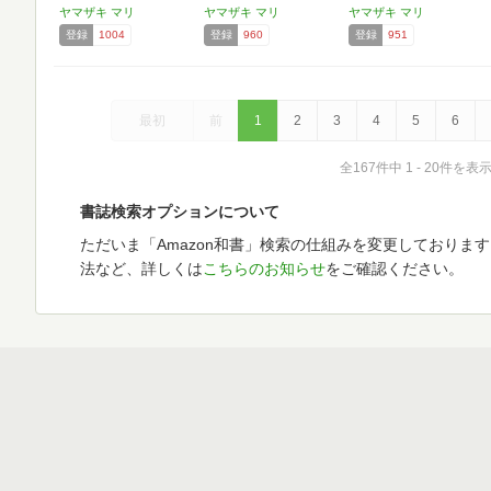
ヤマザキ マリ
ヤマザキ マリ
ヤマザキ マリ
登録
1004
登録
960
登録
951
最初
前
1
2
3
4
5
6
全167件中 1 - 20件を表
書誌検索オプションについて
ただいま「Amazon和書」検索の仕組みを変更しておりま
法など、詳しくは
こちらのお知らせ
をご確認ください。