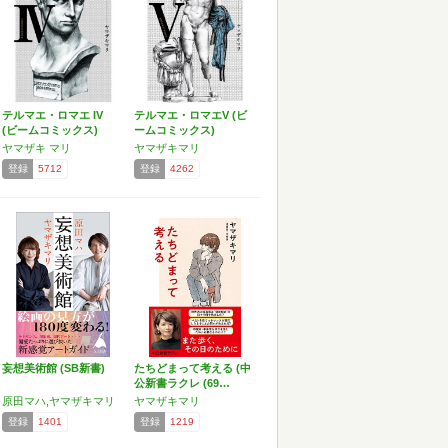
テルマエ・ロマエ IV
テルマエ・ロマエV (ビ
(ビームコミックス)
ームコミックス)
ヤマザキ マリ
ヤマザキマリ
登録
5712
登録
4262
妄想美術館 (SB新書)
たちどまって考える (中
公新書ラクレ (69…
原田マハ,ヤマザキマリ
ヤマザキマリ
登録
1401
登録
1219