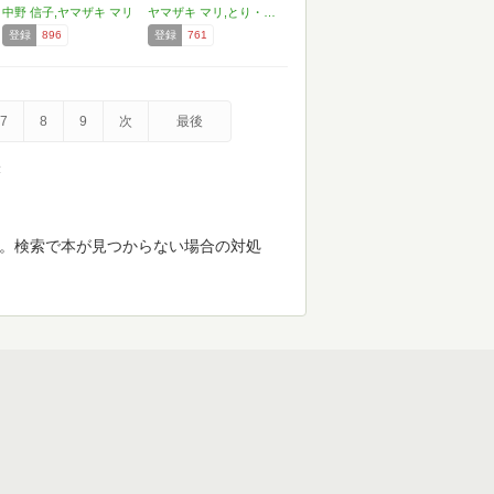
中野 信子,ヤマザキ マリ
ヤマザキ マリ,とり・みき
登録
896
登録
761
7
8
9
次
最後
示
す。検索で本が見つからない場合の対処