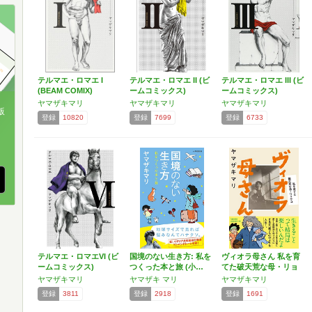
テルマエ・ロマエ I
テルマエ・ロマエ II (ビ
テルマエ・ロマエ III (ビ
(BEAM COMIX)
ームコミックス)
ームコミックス)
ヤマザキマリ
ヤマザキマリ
ヤマザキマリ
版
登録
10820
登録
7699
登録
6733
、
テルマエ・ロマエVI (ビ
国境のない生き方: 私を
ヴィオラ母さん 私を育
ームコミックス)
つくった本と旅 (小…
てた破天荒な母・リョ
ウコ
ヤマザキマリ
ヤマザキ マリ
ヤマザキマリ
登録
3811
登録
2918
登録
1691