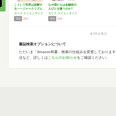
こうして世界は誤解す
なぜ僕たちは金融街の
る――ジャーナリズム
人びとを嫌うのか?
の現…
ヨリス ライエンダイク
ヨリス ライエンダイク
登録
212
登録
123
全2件を表示
書誌検索オプションについて
ただいま「Amazon和書」検索の仕組みを変更しておりま
法など、詳しくは
こちらのお知らせ
をご確認ください。