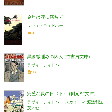
金星は花に満ちて
ラヴィ・ティドハー
11
黒き微睡みの囚人 (竹書房文庫)
ラヴィ・ティドハー
187
完璧な夏の日〈下〉 (創元SF文庫)
ラヴィ・ティドハー
スカイエマ
渡邊利道
茂木健