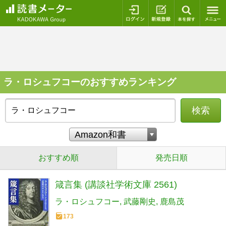
ログイン
新規登録
本を探
ラ・ロシュフコーのおすすめランキング
検索
おすすめ順
発売日順
箴言集 (講談社学術文庫 2561)
ラ・ロシュフコー
武藤剛史
鹿島茂
173