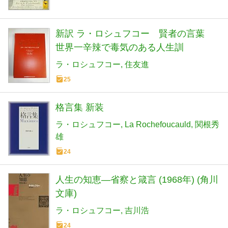
新訳 ラ・ロシュフコー 賢者の言葉
世界一辛辣で毒気のある人生訓
ラ・ロシュフコー
住友進
25
格言集 新装
ラ・ロシュフコー
La Rochefoucauld
関根秀
雄
24
人生の知恵―省察と箴言 (1968年) (角川
文庫)
ラ・ロシュフコー
吉川浩
24