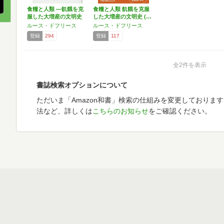
食糧と人類 ―飢餓を克
食糧と人類 飢餓を克服
服した大増産の文明史
した大増産の文明史 (…
ルース・ドフリース
ルース・ドフリース
登録
294
登録
117
全2件を表示
書誌検索オプションについて
ただいま「Amazon和書」検索の仕組みを変更しておりま
法など、詳しくは
こちらのお知らせ
をご確認ください。