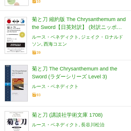
10
菊と刀 縮約版 The Chrysanthemum and
the Sword【日英対訳】 (対訳ニッポン
双書)
ルース・ベネディクト
ジェイク・ロナルド
ソン
西海コエン
39
菊と刀 The Chrysanthemum and the
Sword (ラダーシリーズ Level 3)
ルース・ベネディクト
93
菊と刀 (講談社学術文庫 1708)
ルース・ベネディクト
長谷川松治