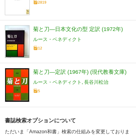
2819
菊と刀―日本文化の型 定訳 (1972年)
ルース・ベネディクト
12
菊と刀―定訳 (1967年) (現代教養文庫)
ルース・ベネディクト
長谷川松治
5
書誌検索オプションについて
ただいま「Amazon和書」検索の仕組みを変更しておりま