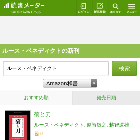
ログイン
新規登録
本を探
ルース・ベネディクトの新刊
検索
おすすめ順
発売日順
菊と刀
ルース・ベネディクト
越智敏之
越智道雄
12