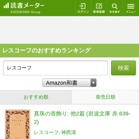
ログイン
新規登録
本を探
レスコーフのおすすめランキング
検索
おすすめ順
発売日順
真珠の首飾り: 他2篇 (岩波文庫 赤 639-
2)
レスコーフ
神西清