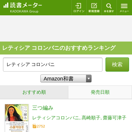
ログイン
新規登録
本を探
レティシア コロンバニのおすすめランキング
検索
おすすめ順
発売日順
三つ編み
レティシアコロンバニ
髙崎順子
齋藤可津子
2752