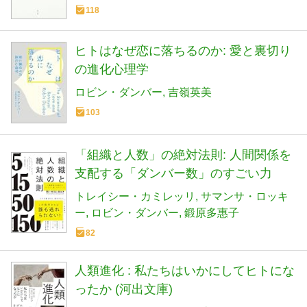
118
ヒトはなぜ恋に落ちるのか: 愛と裏切り
の進化心理学
ロビン・ダンバー
吉嶺英美
103
「組織と人数」の絶対法則: 人間関係を
支配する「ダンバー数」のすごい力
トレイシー・カミレッリ
サマンサ・ロッキ
ー
ロビン・ダンバー
鍛原多惠子
82
人類進化 : 私たちはいかにしてヒトにな
ったか (河出文庫)