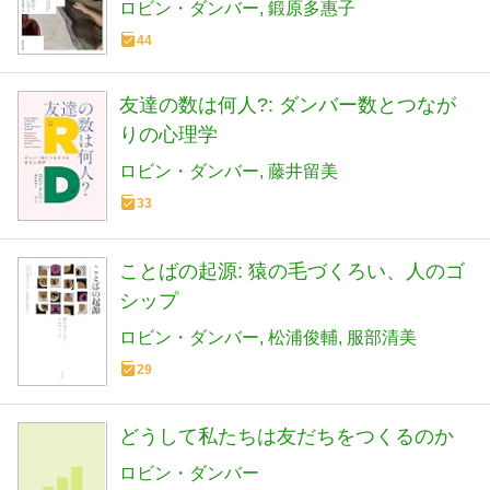
ロビン・ダンバー
鍛原多惠子
44
友達の数は何人?: ダンバー数とつなが
りの心理学
ロビン・ダンバー
藤井留美
33
ことばの起源: 猿の毛づくろい、人のゴ
シップ
ロビン・ダンバー
松浦俊輔
服部清美
29
どうして私たちは友だちをつくるのか
ロビン・ダンバー