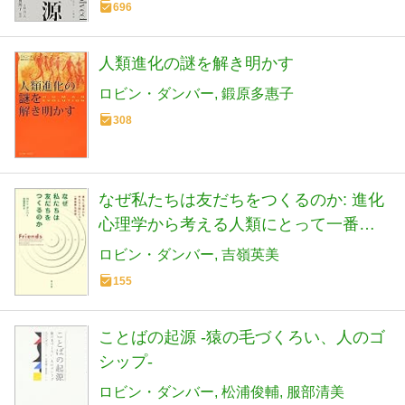
696
人類進化の謎を解き明かす
ロビン・ダンバー
鍛原多惠子
308
なぜ私たちは友だちをつくるのか: 進化
心理学から考える人類にとって一番重
要な関係
ロビン・ダンバー
吉嶺英美
155
ことばの起源 -猿の毛づくろい、人のゴ
シップ-
ロビン・ダンバー
松浦俊輔
服部清美