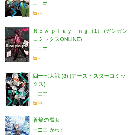
一二三
75
Ｎｏｗ ｐｌａｙｉｎｇ（1） (ガンガン
コミックスONLINE)
一二三
61
四十七大戦 (8) (アース・スターコミッ
クス)
一二三
60
蒼焔の魔女
一二三
かわく