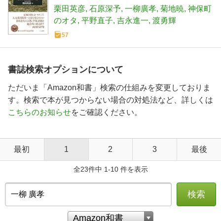
栗田英彦
石原深予
一柳廣孝
菊地暁
神保町
のオタ
平野直子
吉永進一
渡勇輝
57
書誌検索オプションについて
ただいま「Amazon和書」検索の仕組みを変更しておりま
す。検索で本が見つからない場合の対処法など、詳しくは
こちらのお知らせ
をご確認ください。
最初
1
2
3
最後
全23件中 1-10 件を表示
検索