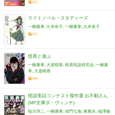
217
ライトノベル・スタディーズ
一柳廣孝
久米依子
一柳廣孝
久米依子
127
怪異と遊ぶ
一柳廣孝
大道晴香
怪異怪談研究会
一柳廣
孝
大道晴香
108
怪談実話コンテスト傑作選 お不動さん
(MF文庫ダ・ヴィンチ)
稲川淳二
一柳廣孝
加門七海
東雅夫
福澤徹