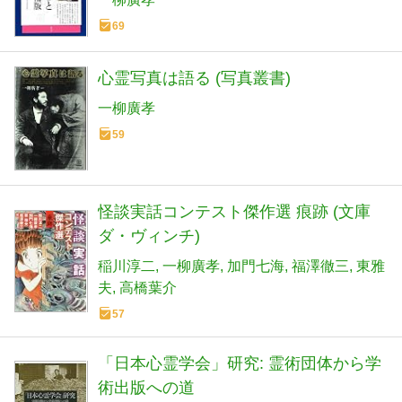
69
心霊写真は語る (写真叢書)
一柳廣孝
59
怪談実話コンテスト傑作選 痕跡 (文庫
ダ・ヴィンチ)
稲川淳二
一柳廣孝
加門七海
福澤徹三
東雅
夫
高橋葉介
57
「日本心霊学会」研究: 霊術団体から学
術出版への道