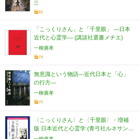
三
82
「こっくりさん」と「千里眼」 ―日本
近代と心霊学― (講談社選書メチエ)
一柳廣孝
78
無意識という物語―近代日本と「心」
の行方―
一柳廣孝
75
〈こっくりさん〉と〈千里眼〉・増補
版 日本近代と心霊学 (青弓社ルネサンス
7)
一柳廣孝