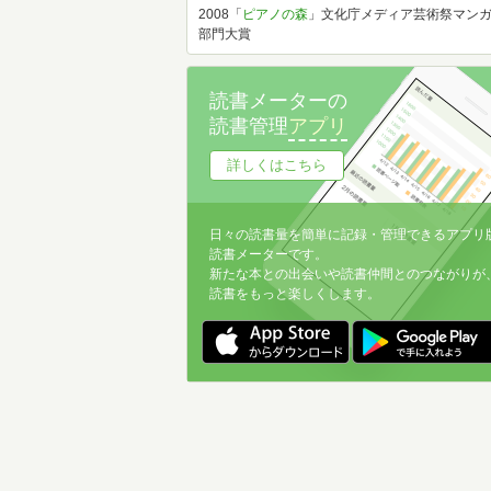
2008「
ピアノの森
」文化庁メディア芸術祭マン
部門大賞
読書メーターの
読書管理
アプリ
詳しくはこちら
日々の読書量を簡単に記録・管理できるアプリ
読書メーターです。
新たな本との出会いや読書仲間とのつながりが
読書をもっと楽しくします。