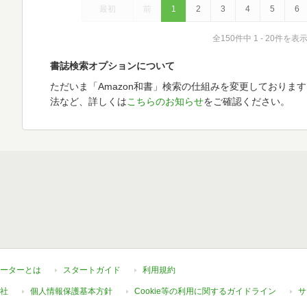
最初
前
1
2
3
4
5
6
全150件中 1 - 20件を表
書誌検索オプションについて
ただいま「Amazon和書」検索の仕組みを変更しておりま
法など、詳しくは
こちらのお知らせ
をご確認ください。
ーターとは
スタートガイド
利用規約
社
個人情報保護基本方針
Cookie等の利用に関するガイドライン
サ