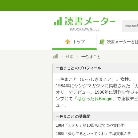
Amazo
トップ
読書メーターと
トップ
検索
一色 まこと
一色まこと のプロフィール
一色まこと（いっしきまこと）。女性。
1984年にヤングマガジンに掲載された「
オリ」でデビュー。1986年に週刊少年ジ
ンプにて「
はなったれBoogie
」で連載デ
ュー。
一色まこと の受賞歴
1984「カオリ」第10回ちばてつや賞佳作
1985「愛してるといってくれ」赤塚賞準入選