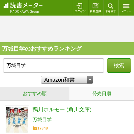
ログイン
新規登録
本を探
万城目学のおすすめランキング
検索
おすすめ順
発売日順
鴨川ホルモー (角川文庫)
万城目学
17848