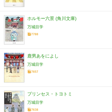
ホルモー六景 (角川文庫)
万城目学
7788
鹿男あをによし
万城目学
7657
プリンセス・トヨトミ
万城目学
7638