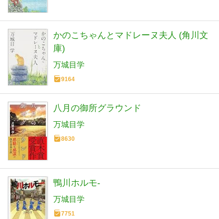
かのこちゃんとマドレーヌ夫人 (角川文
庫)
万城目学
9164
八月の御所グラウンド
万城目学
8630
鴨川ホルモ-
万城目学
7751