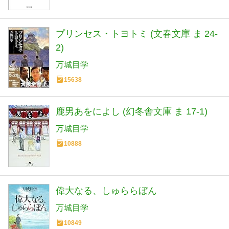
プリンセス・トヨトミ (文春文庫 ま 24-
2)
万城目学
15638
鹿男あをによし (幻冬舎文庫 ま 17-1)
万城目学
10888
偉大なる、しゅららぼん
万城目学
10849