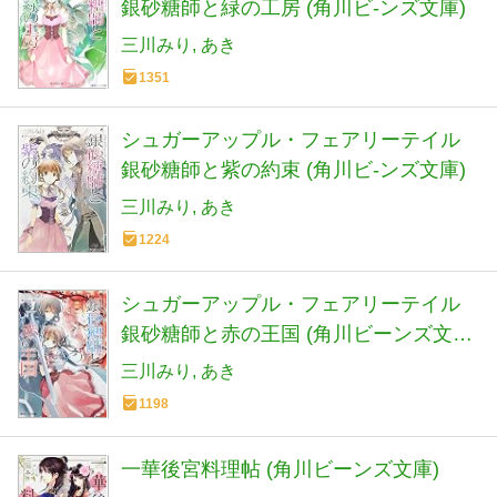
銀砂糖師と緑の工房 (角川ビ-ンズ文庫)
三川みり
あき
1351
シュガーアップル・フェアリーテイル
銀砂糖師と紫の約束 (角川ビ-ンズ文庫)
三川みり
あき
1224
シュガーアップル・フェアリーテイル
銀砂糖師と赤の王国 (角川ビーンズ文庫
73-6)
三川みり
あき
1198
一華後宮料理帖 (角川ビーンズ文庫)