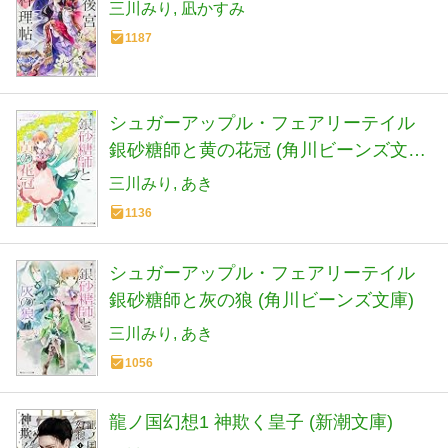
三川みり
凪かすみ
1187
シュガーアップル・フェアリーテイル
銀砂糖師と黄の花冠 (角川ビーンズ文庫
73-7)
三川みり
あき
1136
シュガーアップル・フェアリーテイル
銀砂糖師と灰の狼 (角川ビーンズ文庫)
三川みり
あき
1056
龍ノ国幻想1 神欺く皇子 (新潮文庫)