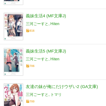
義妹生活4 (MF文庫J)
三河ごーすと
Hiten
816
義妹生活5 (MF文庫J)
三河ごーすと
Hiten
706
友達の妹が俺にだけウザい2 (GA文庫)
三河ごーすと
トマリ
700