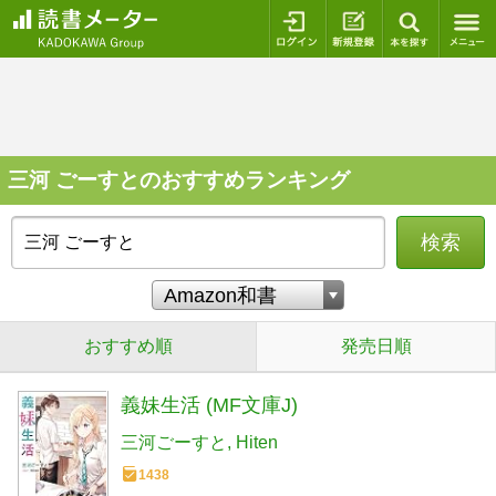
ログイン
新規登録
本を探
三河 ごーすとのおすすめランキング
検索
おすすめ順
発売日順
義妹生活 (MF文庫J)
三河ごーすと
Hiten
1438