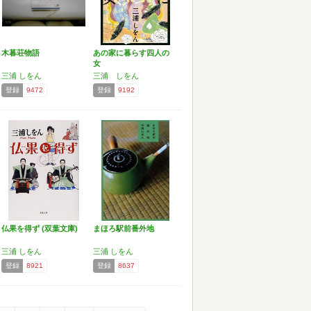
木暮荘物語
あの家に暮らす四人の
女
三浦 しをん
三浦 しをん
登録
9472
登録
9192
仏果を得ず (双葉文庫)
まほろ駅前番外地
三浦 しをん
三浦 しをん
登録
8921
登録
8637