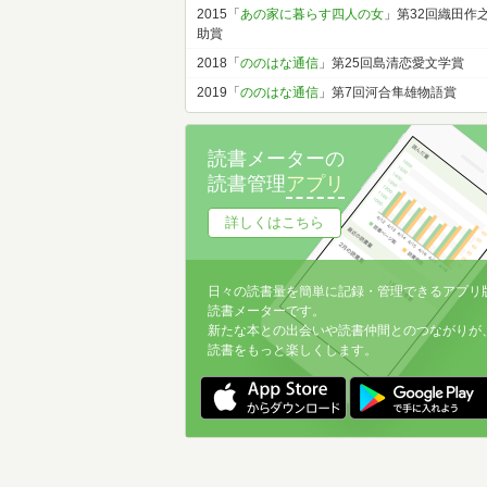
2015「
あの家に暮らす四人の女
」第32回織田作
助賞
2018「
ののはな通信
」第25回島清恋愛文学賞
2019「
ののはな通信
」第7回河合隼雄物語賞
読書メーターの
読書管理
アプリ
詳しくはこちら
日々の読書量を簡単に記録・管理できるアプリ
読書メーターです。
新たな本との出会いや読書仲間とのつながりが
読書をもっと楽しくします。