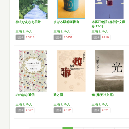
神去なあなあ日常
まほろ駅前狂騒曲
木暮荘物語 (祥伝社文庫
み 17-1)
三浦 しをん
三浦 しをん
三浦 しをん
登録
10813
登録
10451
登録
9919
ののはな通信
政と源
光 (集英社文庫)
三浦 しをん
三浦 しをん
三浦 しをん
登録
9067
登録
9012
登録
9021