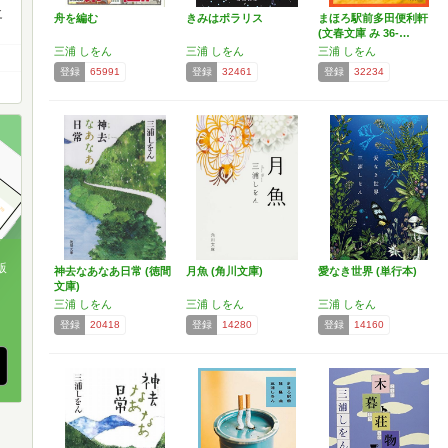
之
舟を編む
きみはポラリス
まほろ駅前多田便利軒
(文春文庫 み 36-…
三浦 しをん
三浦 しをん
三浦 しをん
登録
65991
登録
32461
登録
32234
版
神去なあなあ日常 (徳間
月魚 (角川文庫)
愛なき世界 (単行本)
文庫)
、
三浦 しをん
三浦 しをん
三浦 しをん
登録
20418
登録
14280
登録
14160