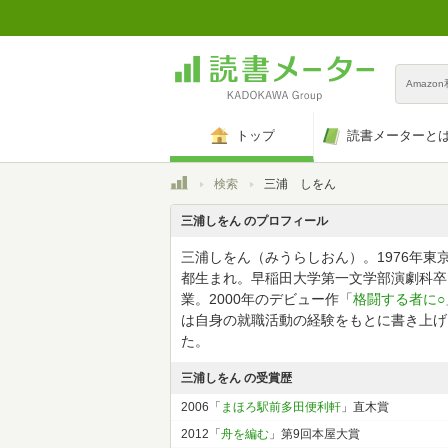
Amazo
トップ
読書メーターと
トップ
検索
三浦 しをん
三浦しをん のプロフィール
三浦しをん（みうらしおん）。1976年東
都生まれ。早稲田大学第一文学部演劇科卒
業。2000年のデビュー作「
格闘する者に○
は自身の就職活動の経験をもとに書き上げ
た。
三浦しをん の受賞歴
2006「
まほろ駅前多田便利軒
」直木賞
2012「
舟を編む
」第9回本屋大賞