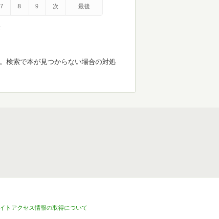
7
8
9
次
最後
示
す。検索で本が見つからない場合の対処
イトアクセス情報の取得について