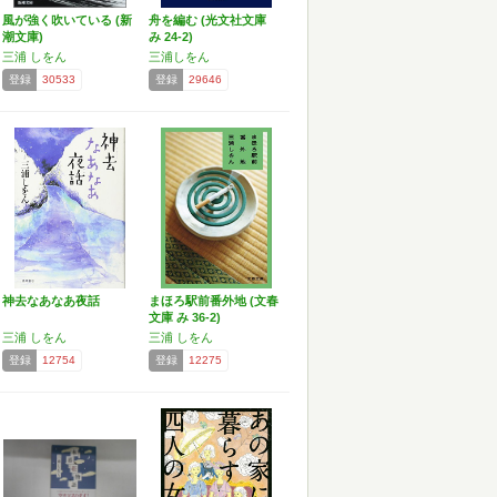
風が強く吹いている (新
舟を編む (光文社文庫
潮文庫)
み 24-2)
三浦 しをん
三浦しをん
登録
30533
登録
29646
神去なあなあ夜話
まほろ駅前番外地 (文春
文庫 み 36-2)
三浦 しをん
三浦 しをん
登録
12754
登録
12275