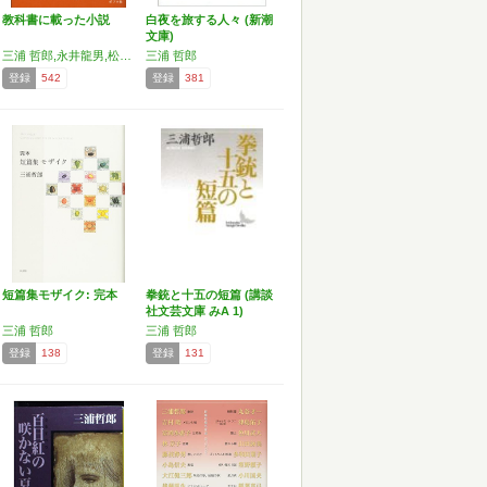
教科書に載った小説
白夜を旅する人々 (新潮
文庫)
三浦 哲郎,永井龍男,松下竜一,広津和郎,吉村 昭,菊池 寛,安部公房,吉村 康,横光利一,リヒター,芥川龍之介,佐藤 雅彦(編)
三浦 哲郎
登録
542
登録
381
短篇集モザイク: 完本
拳銃と十五の短篇 (講談
社文芸文庫 みA 1)
三浦 哲郎
三浦 哲郎
登録
138
登録
131