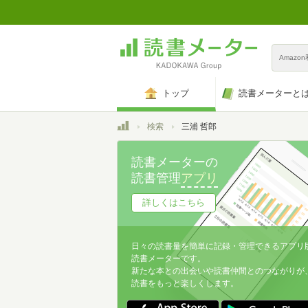
Amazo
トップ
読書メーターと
トップ
検索
三浦 哲郎
読書メーターの
読書管理
アプリ
詳しくはこちら
日々の読書量を簡単に記録・管理できるアプリ
読書メーターです。
新たな本との出会いや読書仲間とのつながりが
読書をもっと楽しくします。