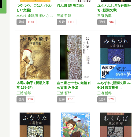
つやつや、ごはん (おい
忍ぶ川 (新潮文庫)
ユタとふしぎな仲間た
しい文藝)
ち (新潮文庫)
出久根 達郎,東海林 さだお,東 直子,酒井 順子,嵐山 光三郎,勝見 洋一,ねじめ 正一,色川 武大,石牟礼 道子,今 東光,北大路 魯山人,幸田 文,群 ようこ,内田 百けん,平松 洋子,堀井 和子,安野 モヨコ,畑 正憲,獅子 文六,赤瀬川 原平,窪島 誠一郎,黒田 征太郎,岡本 喜八,山本 一力,池波 正太郎,池澤 夏樹,立松 和平,山下 清,枝元 なほみ,増田 れい子,田中 小実昌,島田 雅彦,三浦 哲郎,鴨居 羊子,遠藤 周作,伊藤 比呂美,米原 万里,辻村 深月,穂村 弘
三浦 哲郎
三浦 哲郎
登録
1181
登録
1118
登録
704
木馬の騎手 (新潮文庫
盆土産と十七の短篇 (中
みちずれ (新潮文庫 み
草 135-6F)
公文庫 み 5-2)
6-14 短篇集モ…
三浦 哲郎
三浦 哲郎
三浦 哲郎
登録
256
登録
256
登録
170