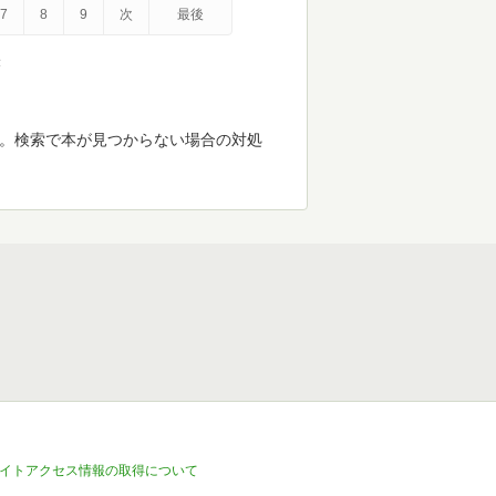
7
8
9
次
最後
示
す。検索で本が見つからない場合の対処
イトアクセス情報の取得について