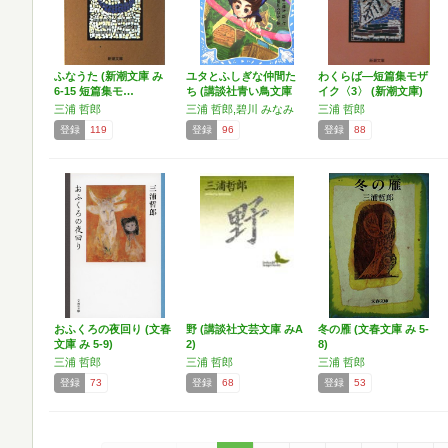
ふなうた (新潮文庫 み
ユタとふしぎな仲間た
わくらば―短篇集モザ
6-15 短篇集モ…
ち (講談社青い鳥文庫
イク〈3〉 (新潮文庫)
…
三浦 哲郎
三浦 哲郎,碧川 みなみ
三浦 哲郎
登録
119
登録
96
登録
88
おふくろの夜回り (文春
野 (講談社文芸文庫 みA
冬の雁 (文春文庫 み 5-
文庫 み 5-9)
2)
8)
三浦 哲郎
三浦 哲郎
三浦 哲郎
登録
73
登録
68
登録
53