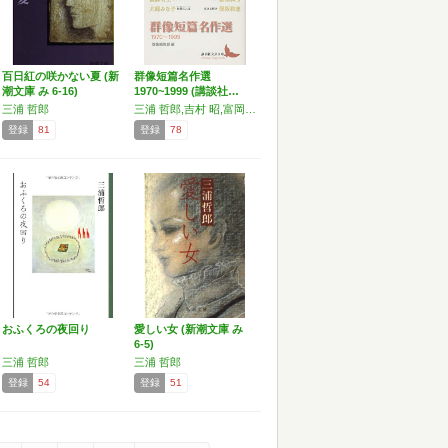
百日紅の咲かない夏 (新
群像短篇名作選
潮文庫 み 6-16)
1970~1999 (講談社…
三浦 哲郎
三浦 哲郎,吉村 昭,富岡 多惠子,林 京子,藤枝 静男,小島 信夫,大江 健三郎,後藤 明生
登録
81
登録
78
おふくろの夜回り
愛しい女 (新潮文庫 み
6-5)
三浦 哲郎
三浦 哲郎
登録
54
登録
51