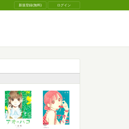
新規登録(無料)
ログイン