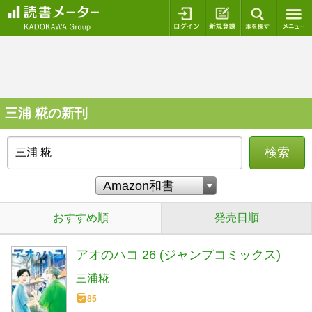
ログイン
新規登録
本を探
三浦 糀の新刊
検索
おすすめ順
発売日順
アオのハコ 26 (ジャンプコミックス)
三浦糀
85