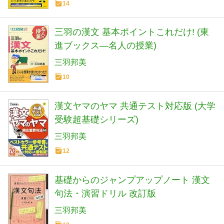
14
三羽の漢文 基本ポイントこれだけ! (東
進ブックス―名人の授業)
三羽邦美
10
漢文ヤマのヤマ 共通テスト対応版 (大学
受験超基礎シリーズ)
三羽邦美
12
基礎からのジャンプアップノート 漢文
句法・演習ドリル 改訂版
三羽邦美