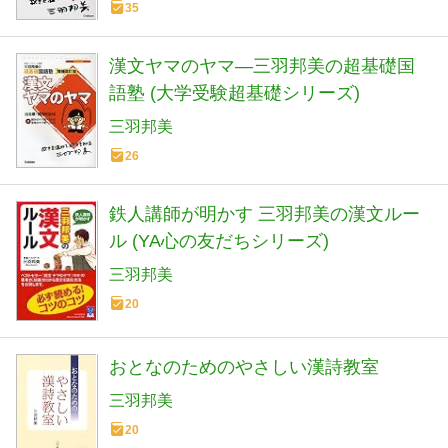
35
漢文ヤマのヤマ―三羽邦美の超基礎国
語塾 (大学受験超基礎シリーズ)
三羽邦美
26
鉄人講師が明かす 三羽邦美の漢文ルー
ル (YA心の友だちシリーズ)
三羽邦美
20
おとなのためのやさしい漢詩教室
三羽邦美
20