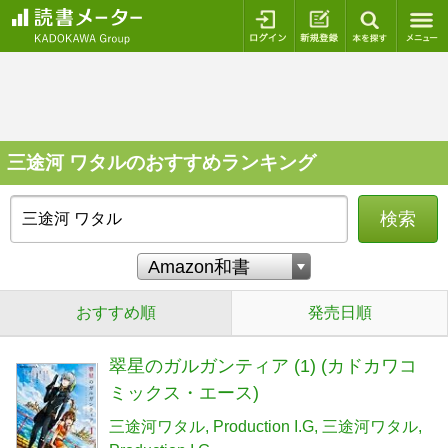
ログイン
新規登録
本を探
三途河 ワタルのおすすめランキング
検索
おすすめ順
発売日順
翠星のガルガンティア (1) (カドカワコ
ミックス・エース)
三途河ワタル
Production I.G
三途河ワタル