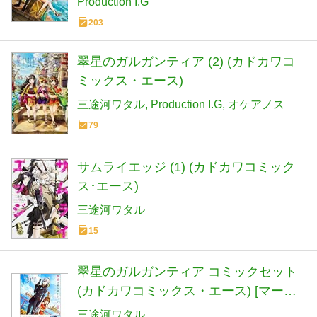
Production I.G
203
翠星のガルガンティア (2) (カドカワコ
ミックス・エース)
三途河ワタル
Production I.G
オケアノス
79
サムライエッジ (1) (カドカワコミック
ス･エース)
三途河ワタル
15
翠星のガルガンティア コミックセット
(カドカワコミックス・エース) [マーケ
ットプレイスセット]
三途河ワタル