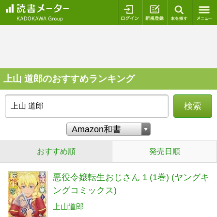
ログイン
新規登録
本を探
上山 道郎のおすすめランキング
検索
おすすめ順
発売日順
悪役令嬢転生おじさん 1 (1巻) (ヤングキ
ングコミックス)
上山道郎