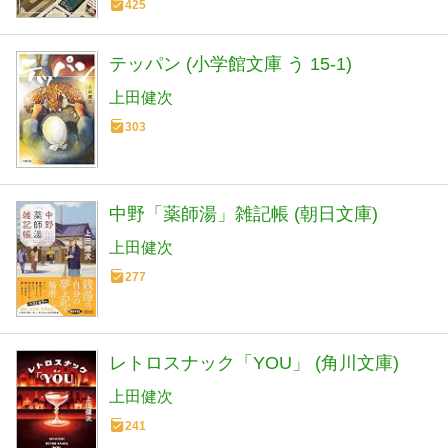
425
テッパン (小学館文庫 う 15-1)
上田健次
303
中野「薬師湯」雑記帳 (朝日文庫)
上田健次
277
レトロスナック「YOU」 (角川文庫)
上田健次
241