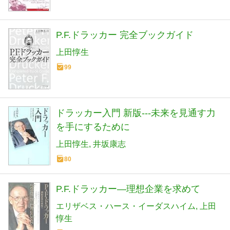
P.F.ドラッカー 完全ブックガイド
上田惇生
99
ドラッカー入門 新版---未来を見通す力
を手にするために
上田惇生
井坂康志
80
P.F.ドラッカー―理想企業を求めて
エリザベス・ハース・イーダスハイム
上田
惇生