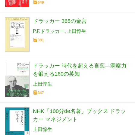
649
ドラッカー 365の金言
P.F.ドラッカー
上田惇生
391
ドラッカー 時代を超える言葉―洞察力
を鍛える160の英知
上田惇生
347
NHK「100分de名著」ブックス ドラッ
カー マネジメント
上田惇生