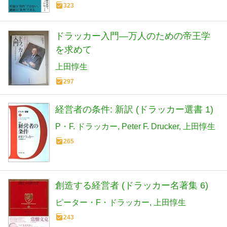
323
ドラッカー入門―万人のための帝王学
を求めて
上田惇生
297
経営者の条件: 新訳 (ドラッカー選書 1)
P・F. ドラッカー
Peter F. Drucker
上田惇生
265
創造する経営者 (ドラッカー名著集 6)
ピーター・F・ドラッカー
上田惇生
243