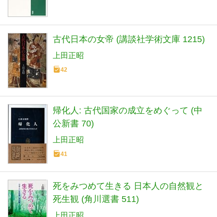
古代日本の女帝 (講談社学術文庫 1215)
上田正昭
42
帰化人: 古代国家の成立をめぐって (中
公新書 70)
上田正昭
41
死をみつめて生きる 日本人の自然観と
死生観 (角川選書 511)
上田正昭