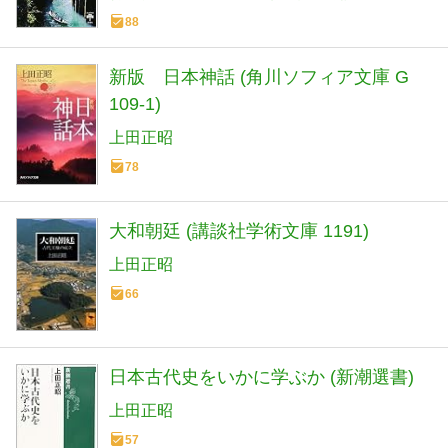
88
新版 日本神話 (角川ソフィア文庫 G
109-1)
上田正昭
78
大和朝廷 (講談社学術文庫 1191)
上田正昭
66
日本古代史をいかに学ぶか (新潮選書)
上田正昭
57