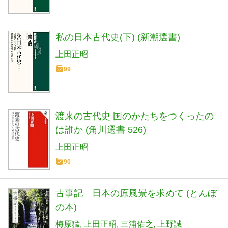
私の日本古代史(下) (新潮選書)
上田正昭
99
渡来の古代史 国のかたちをつくったの
は誰か (角川選書 526)
上田正昭
90
古事記 日本の原風景を求めて (とんぼ
の本)
梅原猛
上田正昭
三浦佑之
上野誠