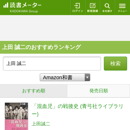
ログイン
新規登録
本を探
上田 誠二のおすすめランキング
検索
おすすめ順
発売日順
「混血児」の戦後史 (青弓社ライブラリ
ー)
上田誠二