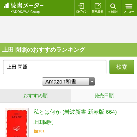
ログイン
新規登録
本を探
上田 閑照のおすすめランキング
検索
おすすめ順
発売日順
私とは何か (岩波新書 新赤版 664)
上田閑照
161