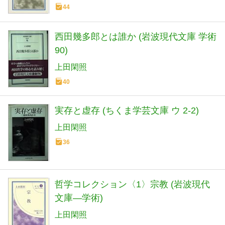
44
西田幾多郎とは誰か (岩波現代文庫 学術
90)
上田閑照
40
実存と虚存 (ちくま学芸文庫 ウ 2-2)
上田閑照
36
哲学コレクション〈1〉宗教 (岩波現代
文庫―学術)
上田閑照