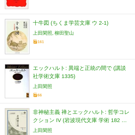
十牛図 (ちくま学芸文庫 ウ 2-1)
上田閑照
柳田聖山
161
エックハルト: 異端と正統の間で (講談
社学術文庫 1335)
上田閑照
66
非神秘主義 禅とエックハルト: 哲学コレ
クション IV (岩波現代文庫 学術 182 哲
学コレクション 4)
上田閑照