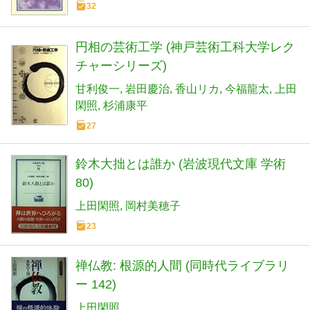
32
円相の芸術工学 (神戸芸術工科大学レク
チャーシリーズ)
甘利俊一
岩田慶治
香山リカ
今福龍太
上田
閑照
杉浦康平
27
鈴木大拙とは誰か (岩波現代文庫 学術
80)
上田閑照
岡村美穂子
23
禅仏教: 根源的人間 (同時代ライブラリ
ー 142)
上田閑照