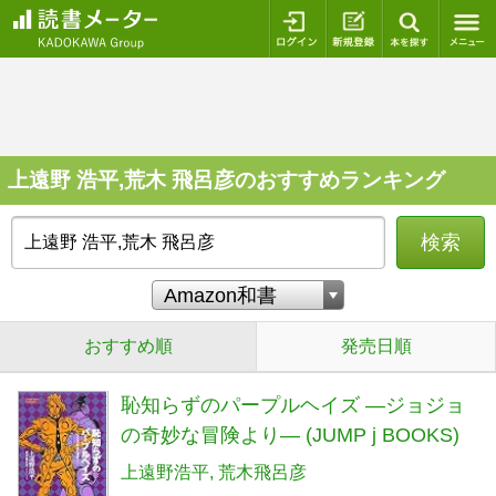
ログイン
新規登録
本を探
上遠野 浩平,荒木 飛呂彦のおすすめランキング
検索
おすすめ順
発売日順
恥知らずのパープルヘイズ ―ジョジョ
の奇妙な冒険より― (JUMP j BOOKS)
上遠野浩平
荒木飛呂彦