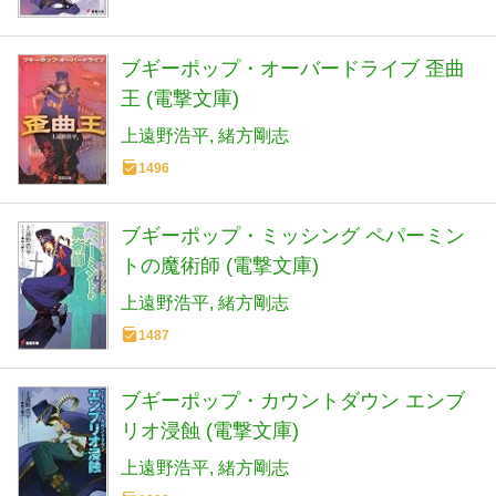
ブギーポップ・オーバードライブ 歪曲
王 (電撃文庫)
上遠野浩平
緒方剛志
1496
ブギーポップ・ミッシング ペパーミン
トの魔術師 (電撃文庫)
上遠野浩平
緒方剛志
1487
ブギーポップ・カウントダウン エンブ
リオ浸蝕 (電撃文庫)
上遠野浩平
緒方剛志