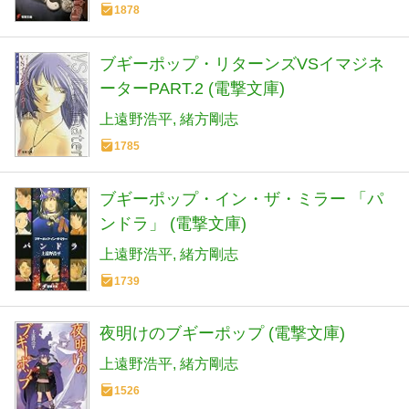
1878
ブギーポップ・リターンズVSイマジネ
ーターPART.2 (電撃文庫)
上遠野浩平
緒方剛志
1785
ブギーポップ・イン・ザ・ミラー 「パ
ンドラ」 (電撃文庫)
上遠野浩平
緒方剛志
1739
夜明けのブギーポップ (電撃文庫)
上遠野浩平
緒方剛志
1526