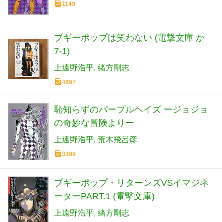
1149
ブギーポップは笑わない (電撃文庫 か
7-1)
上遠野浩平
緒方剛志
4697
恥知らずのパープルヘイズ ージョジョ
の奇妙な冒険よりー
上遠野浩平
荒木飛呂彦
3399
ブギーポップ・リターンズVSイマジネ
ーターPART.1 (電撃文庫)
上遠野浩平
緒方剛志