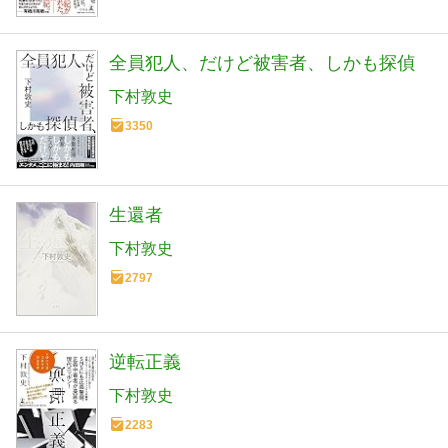
全員犯人、だけど被害者、しかも探偵
下村敦史
3350
生還者
下村敦史
2797
逆転正義
下村敦史
2283