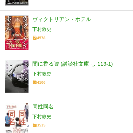
ヴィクトリアン・ホテル
下村敦史
4578
闇に香る嘘 (講談社文庫 し 113-1)
下村敦史
4100
同姓同名
下村敦史
3535