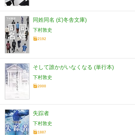
同姓同名 (幻冬舎文庫)
下村敦史
2192
そして誰かがいなくなる (単行本)
下村敦史
2000
失踪者
下村敦史
1887