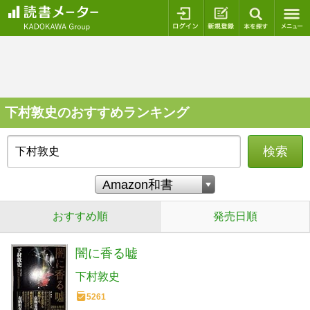
ログイン
新規登録
本を探
下村敦史のおすすめランキング
検索
おすすめ順
発売日順
闇に香る嘘
下村敦史
5261