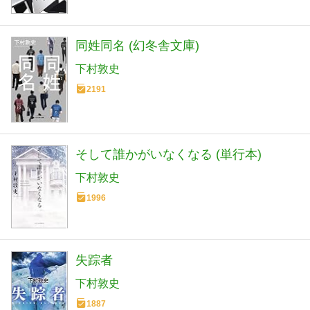
同姓同名 (幻冬舎文庫)
下村敦史
2191
そして誰かがいなくなる (単行本)
下村敦史
1996
失踪者
下村敦史
1887