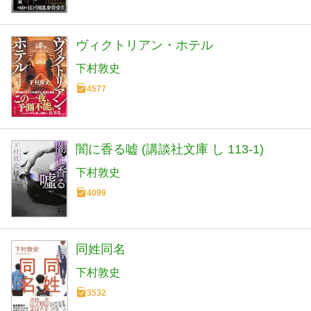
ヴィクトリアン・ホテル
下村敦史
4577
闇に香る嘘 (講談社文庫 し 113-1)
下村敦史
4099
同姓同名
下村敦史
3532