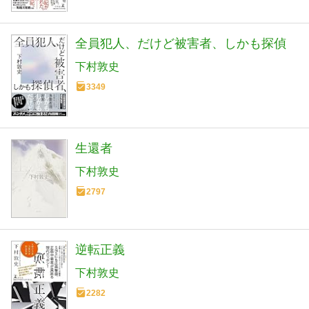
全員犯人、だけど被害者、しかも探偵
下村敦史
3349
生還者
下村敦史
2797
逆転正義
下村敦史
2282