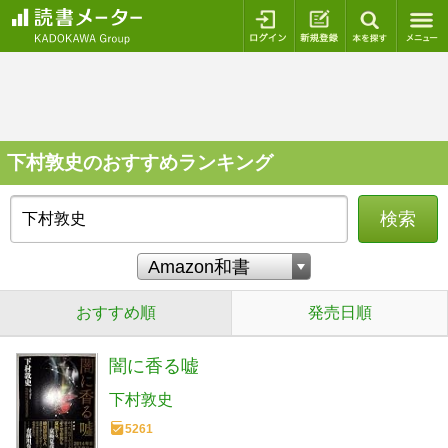
ログイン
新規登録
本を探
下村敦史のおすすめランキング
検索
おすすめ順
発売日順
闇に香る嘘
下村敦史
5261