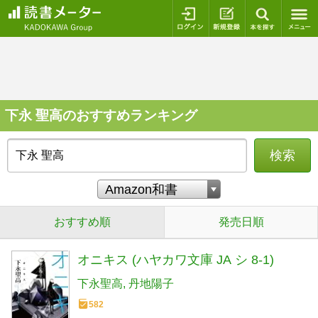
ログイン
新規登録
本を探
下永 聖高のおすすめランキング
検索
おすすめ順
発売日順
オニキス (ハヤカワ文庫 JA シ 8-1)
下永聖高
丹地陽子
582