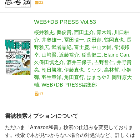
22
WEB+DB PRESS Vol.53
桜井雅史
縣俊貴
西田圭介
青木靖
川口耕
介
井奥雄一
冨田慎一
森田創
鶴岡直也
長
野雅広
武者晶紀
富士慶
中山大輔
常澤邦
幸
山﨑賢
近藤裕介
稲葉健二
Elaine Gan
久保田慎之介
酒井三保子
吉野哲仁
井野貴
亮
朝日勝雅
伊藤直也
ミック
高林哲
小飼
弾
羽生章洋
角田直行
はまちや2
岡野原大
輔
WEB+DB PRESS編集部
17
書誌検索オプションについて
ただいま「Amazon和書」検索の仕組みを変更しておりま
す。検索で本が見つからない場合の対処法など、詳しくは