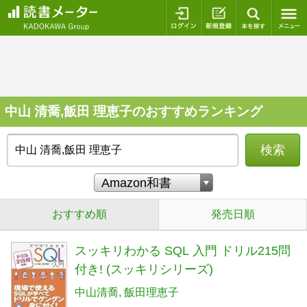
ログイン
新規登録
本を探
中山 清喬,飯田 理恵子のおすすめランキング
検索
おすすめ順
発売日順
スッキリわかる SQL 入門 ドリル215問
付き! (スッキリシリーズ)
中山清喬
飯田理恵子