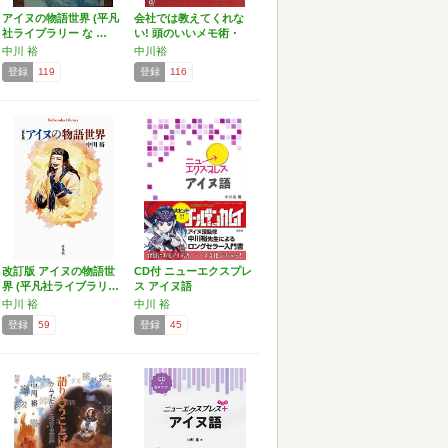
アイヌの物語世界 (平凡
会社では教えてくれな
社ライブラリー な …
い! 頭のいいメモ術・
ノ…
中川 裕
中川裕
登録
119
登録
116
改訂版 アイヌの物語世
CD付 ニューエクスプレ
界 (平凡社ライブラリ…
ス アイヌ語
中川 裕
中川 裕
登録
59
登録
45