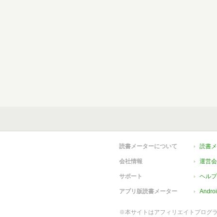
読書メーターについて
読書メ
会社情報
運営会
サポート
ヘルプ
アプリ版読書メーター
Andr
※本サイトはアフィリエイトプログ