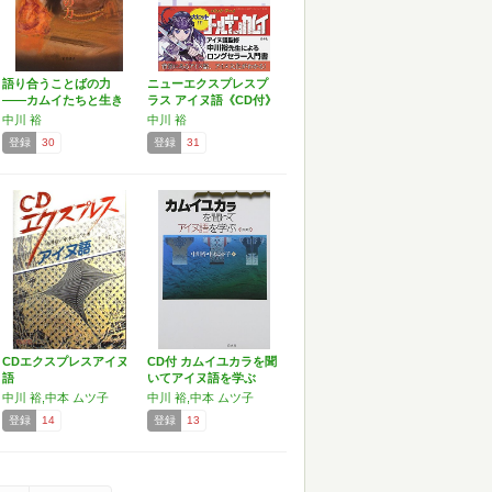
語り合うことばの力
ニューエクスプレスプ
――カムイたちと生き
ラス アイヌ語《CD付》
る世界
中川 裕
中川 裕
登録
30
登録
31
CDエクスプレスアイヌ
CD付 カムイユカラを聞
語
いてアイヌ語を学ぶ
中川 裕,中本 ムツ子
中川 裕,中本 ムツ子
登録
14
登録
13