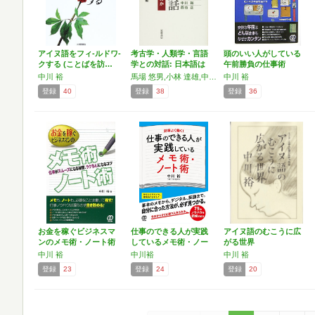
アイヌ語をフィ-ルドワ-
考古学・人類学・言語
頭のいい人がしている
クする (ことばを訪…
学との対話: 日本語は
午前勝負の仕事術
ど…
中川 裕
馬場 悠男,小林 達雄,中川 裕,西谷 正
中川 裕
登録
40
登録
38
登録
36
お金を稼ぐビジネスマ
仕事のできる人が実践
アイヌ語のむこうに広
ンのメモ術・ノート術
しているメモ術・ノー
がる世界
―仕…
ト術
中川 裕
中川裕
中川 裕
登録
23
登録
24
登録
20