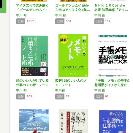
アイヌ文化で読み解く
ゴールデンカムイ 絵か
ＮＨＫ １００分 ｄｅ
「ゴールデンカムイ」
ら学ぶアイヌ文化 (集…
名著 知里幸恵『アイ…
(…
中川 裕
中川 裕
中川 裕
登録
1817
登録
354
登録
159
頭のいい人がしている
図解! 頭のいい人のメ
「手帳・メモ」の基本&
仕事のメモ術・ノート
モ・ノート
超活用がイチから身に
術
つ…
中川 裕
中川裕
中川 裕
登録
103
登録
78
登録
61