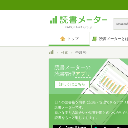
Amazo
トップ
読書メーターと
トップ
検索
中川 裕
読書メーターの
読書管理
アプリ
詳しくはこちら
日々の読書量を簡単に記録・管理できるアプリ
読書メーターです。
新たな本との出会いや読書仲間とのつながりが
読書をもっと楽しくします。